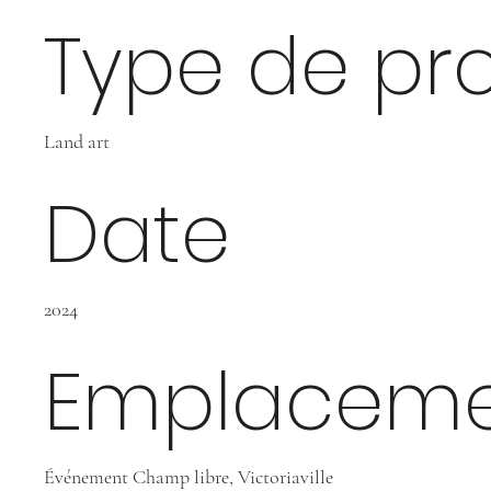
Type de pro
Land art
Date
2024
Emplaceme
Événement Champ libre, Victoriaville