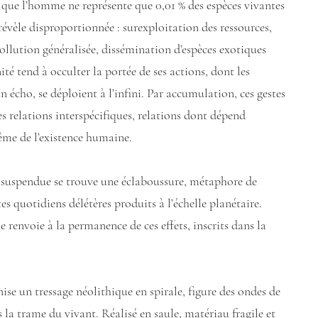
 que l’homme ne représente que 0,01 % des espèces vivantes
 révèle disproportionnée : surexploitation des ressources,
pollution généralisée, dissémination d’espèces exotiques
té tend à occulter la portée de ses actions, dont les
un écho, se déploient à l’infini. Par accumulation, ces gestes
s relations interspécifiques, relations dont dépend
ême de l’existence humaine.
n suspendue se trouve une éclaboussure, métaphore de
tes quotidiens délétères produits à l’échelle planétaire.
 renvoie à la permanence de ces effets, inscrits dans la
se un tressage néolithique en spirale, figure des ondes de
la trame du vivant. Réalisé en saule, matériau fragile et